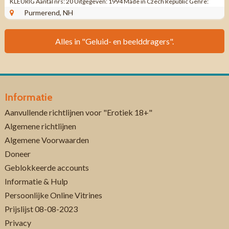
KLEURIG Aantal nrs: 20 Uitgegeven: 1994 Made in Czech Republic Genre:
Verzamel Soft Rock, Pop ...
Purmerend, NH
Alles in "Geluid- en beelddragers".
Informatie
Aanvullende richtlijnen voor "Erotiek 18+"
Algemene richtlijnen
Algemene Voorwaarden
Doneer
Geblokkeerde accounts
Informatie & Hulp
Persoonlijke Online Vitrines
Prijslijst 08-08-2023
Privacy