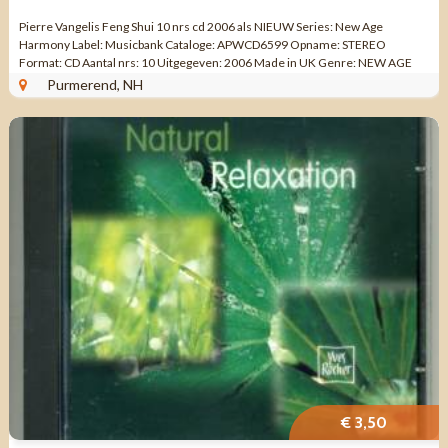
Pierre Vangelis Feng Shui 10 nrs cd 2006 als NIEUW Series: New Age
Harmony Label: Musicbank Cataloge: APWCD6599 Opname: STEREO
Format: CD Aantal nrs: 10 Uitgegeven: 2006 Made in UK Genre: NEW AGE
Kwaliteit: ZO GOED ALS NIEUW ...
Purmerend, NH
€ 3,50