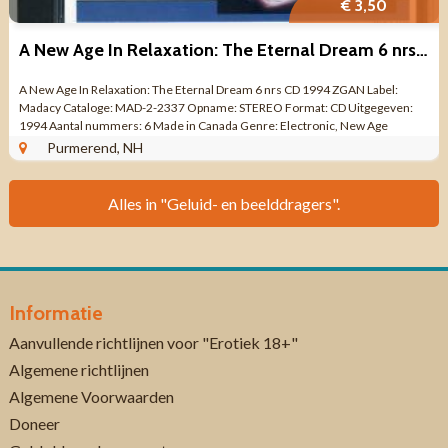
€ 3,50
A New Age In Relaxation: The Eternal Dream 6 nrs CD 1994 ZGAN
A New Age In Relaxation: The Eternal Dream 6 nrs CD 1994 ZGAN Label:
Madacy Cataloge: MAD-2-2337 Opname: STEREO Format: CD Uitgegeven:
1994 Aantal nummers: 6 Made in Canada Genre: Electronic, New Age
Kwaliteit: ZO GOED ALS NIEUW ...
Purmerend, NH
Alles in "Geluid- en beelddragers".
Informatie
Aanvullende richtlijnen voor "Erotiek 18+"
Algemene richtlijnen
Algemene Voorwaarden
Doneer