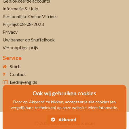
Geblokkeerde accounts
Informatie & Hulp
Persoonlijke Online Vitrines
Prijslijst 08-08-2023
Privacy
Uw banner op Snuffelhoek
Verkooptips: prijs
Service
Start
Contact
Bedrijvengids
Ook wij gebruiken cookies
Door op ‘Akkoord’ te klikken, accepteer je alle cookies (en
vergelijkbare technieken) op onze website. Meer informatie.
Akkoord
2026
Www.snuffelhoek.nl