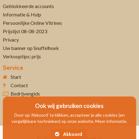
Geblokkeerde accounts
Informatie & Hulp
Persoonlijke Online Vitrines
Prijslijst 08-08-2023
Privacy
Uw banner op Snuffelhoek
Verkooptips: prijs
Service
Start
Contact
Bedrijvengids
Ook wij gebruiken cookies
Door op ‘Akkoord’ te klikken, accepteer je alle cookies (en
vergelijkbare technieken) op onze website. Meer informatie.
Akkoord
2026
Www.snuffelhoek.nl