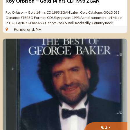
Roy Orbison – Gold 14 nrs CD 1993 ZGAN
Roy Orbison – Gold 14 nrs CD 1993 ZGAN Label: Gold Cataloge: GOLD 033
Opname: STEREO Format: CD Uitgegeven: 1993 Aantal nummers: 14 Made
in HOLLAND / GERMANY Genre: Rock & Roll, Rockabilly, Country Rock
Kwaliteit: ZO ...
Purmerend, NH
€ 3,-