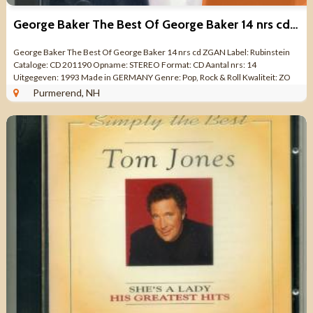
George Baker The Best Of George Baker 14 nrs cd ZGAN
George Baker The Best Of George Baker 14 nrs cd ZGAN Label: Rubinstein
Cataloge: CD 201190 Opname: STEREO Format: CD Aantal nrs: 14
Uitgegeven: 1993 Made in GERMANY Genre: Pop, Rock & Roll Kwaliteit: ZO
GOED ALS NIEUW Tracklist CD 1 ...
Purmerend, NH