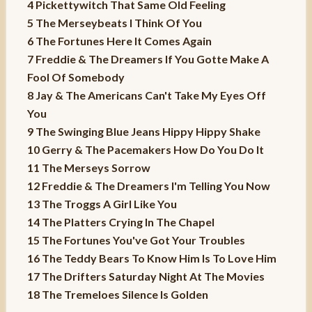
4 Pickettywitch That Same Old Feeling
5 The Merseybeats I Think Of You
6 The Fortunes Here It Comes Again
7 Freddie & The Dreamers If You Gotte Make A
Fool Of Somebody
8 Jay & The Americans Can't Take My Eyes Off
You
9 The Swinging Blue Jeans Hippy Hippy Shake
10 Gerry & The Pacemakers How Do You Do It
11 The Merseys Sorrow
12 Freddie & The Dreamers I'm Telling You Now
13 The Troggs A Girl Like You
14 The Platters Crying In The Chapel
15 The Fortunes You've Got Your Troubles
16 The Teddy Bears To Know Him Is To Love Him
17 The Drifters Saturday Night At The Movies
18 The Tremeloes Silence Is Golden