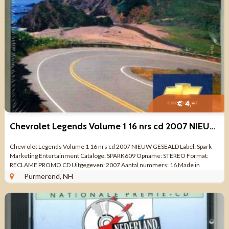
€ 4,-
Chevrolet Legends Volume 1 16 nrs cd 2007 NIEUW GESEALD
Chevrolet Legends Volume 1 16 nrs cd 2007 NIEUW GESEALD Label: Spark
Marketing Entertainment Cataloge: SPARK609 Opname: STEREO Format:
RECLAME PROMO CD Uitgegeven: 2007 Aantal nummers: 16 Made in
HOLLAND Genre: RECLAME CD ...
Purmerend, NH