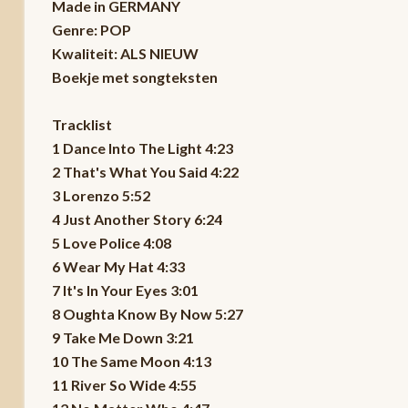
Made in GERMANY
Genre: POP
Kwaliteit: ALS NIEUW
Boekje met songteksten
Tracklist
1 Dance Into The Light 4:23
2 That's What You Said 4:22
3 Lorenzo 5:52
4 Just Another Story 6:24
5 Love Police 4:08
6 Wear My Hat 4:33
7 It's In Your Eyes 3:01
8 Oughta Know By Now 5:27
9 Take Me Down 3:21
10 The Same Moon 4:13
11 River So Wide 4:55