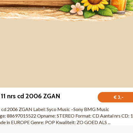
e 11 nrs cd 2006 ZGAN
€ 3,-
rs cd 2006 ZGAN Label: Syco Music ‎–Sony BMG Music
oge: 88697015522 Opname: STEREO Format: CD Aantal nrs CD: 
de in EUROPE Genre: POP Kwaliteit: ZO GOED ALS ...