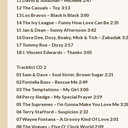
11 David & Jonathan – Michelle 2:47
12 The Casuals – Toy 3:13
13 Los Bravos – Black Is Black 3:00
14 The Ivy League – Funny How Love Can Be 2:35
15 Jan & Dean – Sunny Afternoon 3:42
16 Dave Dee, Dozy, Beaky, Mick & Tich – Zabadak 3:
17 Tommy Roe – Dizzy 2:57
18 J. Vincent Edwards – Thanks 3:05
Tracklist CD 2
01 Sam & Dave – Soul Sister, Brown Sugar 2:21
02 Fontella Bass – Rescue Me 2:49
03 The Temptations – My Girl 3:00
04 Percy Sledge – My Special Prayer 2:59
05 The Supremes – I'm Gonna Make You Love Me 3:2
06 Terry Stafford – Suspicion 2:32
07 Wayne Fontana – A Groovy Kind Of Love 2:01
08 The Vogues – Five O' Clock World 2:09