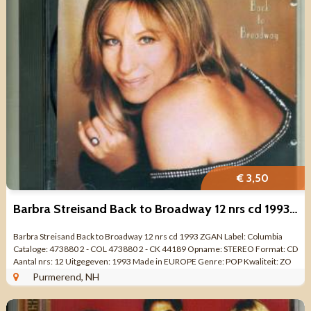
€ 3,50
Barbra Streisand Back to Broadway 12 nrs cd 1993 ZGAN
Barbra Streisand Back to Broadway 12 nrs cd 1993 ZGAN Label: Columbia
Cataloge: 473880 2 - COL 473880 2 - CK 44189 Opname: STEREO Format: CD
Aantal nrs: 12 Uitgegeven: 1993 Made in EUROPE Genre: POP Kwaliteit: ZO
GOED ALS NIEUW ...
Purmerend, NH