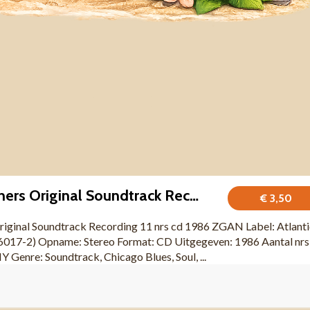
The Blues Brothers Original Soundtrack Recording 11 nrs CD
€ 3,50
riginal Soundtrack Recording 11 nrs cd 1986 ZGAN Label: Atlanti
6017-2) Opname: Stereo Format: CD Uitgegeven: 1986 Aantal nrs
enre: Soundtrack, Chicago Blues, Soul, ...