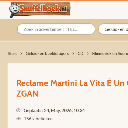
Start
Geluid- en beelddragers
CD
Filmmuziek en Soun
Reclame Martini La Vita É U
ZGAN
Geplaatst 24, May, 2026, 10:34
156 x bekeken