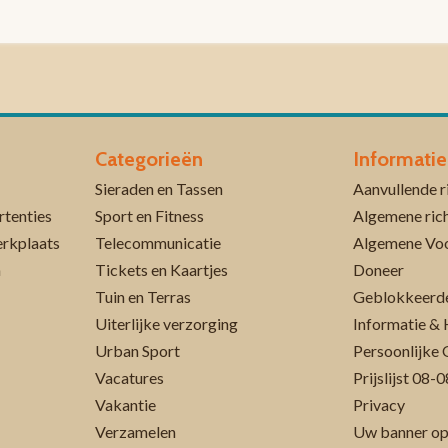
Categorieën
Informatie
Sieraden en Tassen
rtenties
Sport en Fitness
Algemene rich
erkplaats
Telecommunicatie
Algemene Vo
n
Tickets en Kaartjes
Doneer
Tuin en Terras
Geblokkeerde
Uiterlijke verzorging
Informatie & 
Urban Sport
Persoonlijke 
Vacatures
Prijslijst 08
Vakantie
Privacy
Verzamelen
Uw banner op