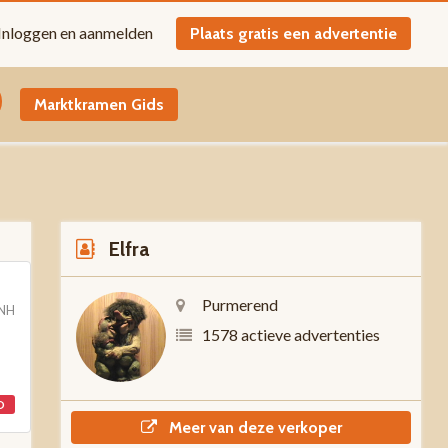
Inloggen en aanmelden
Plaats gratis een advertentie
Marktkramen Gids
Elfra
Purmerend
 NH
1578 actieve advertenties
D
Meer van deze verkoper