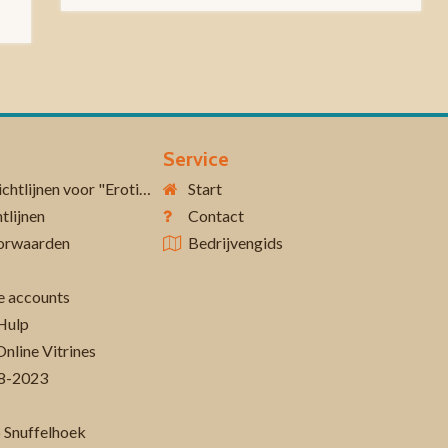
Service
Aanvullende richtlijnen voor "Erotiek 18+"
Start
tlijnen
Contact
orwaarden
Bedrijvengids
 accounts
Hulp
Online Vitrines
-08-2023
 Snuffelhoek