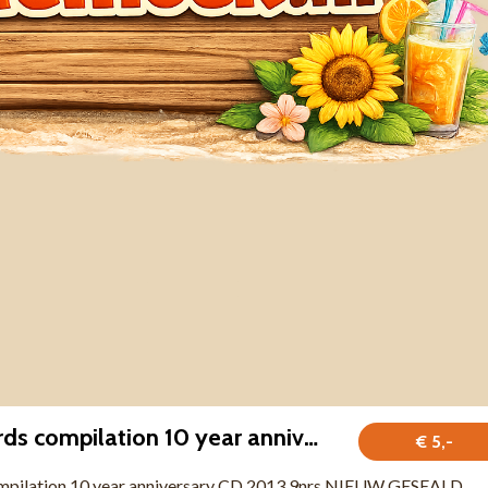
Snowstar Records compilation 10 year anniversary CD NIEUW
€ 5,-
mpilation 10 year anniversary CD 2013 9nrs NIEUW GESEALD