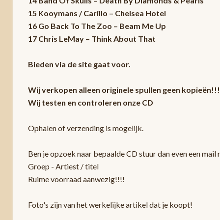
14 Band Of Skulls – Death By Diamonds & Pearls
15 Kooymans / Carillo – Chelsea Hotel
16 Go Back To The Zoo – Beam Me Up
17 Chris LeMay – Think About That
Bieden via de site gaat voor.
Wij verkopen alleen originele spullen geen kopieën!!!
Wij testen en controleren onze CD
Ophalen of verzending is mogelijk.
Ben je opzoek naar bepaalde CD stuur dan even een mail m
Groep - Artiest / titel
Ruime voorraad aanwezig!!!!
Foto's zijn van het werkelijke artikel dat je koopt!