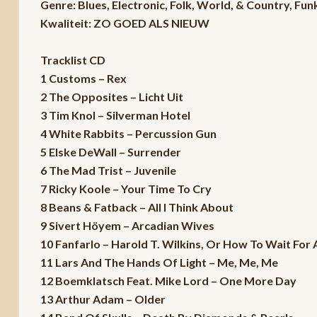
Genre: Blues, Electronic, Folk, World, & Country, Fun
Kwaliteit: ZO GOED ALS NIEUW
Tracklist CD
1 Customs – Rex
2 The Opposites – Licht Uit
3 Tim Knol – Silverman Hotel
4 White Rabbits – Percussion Gun
5 Elske DeWall – Surrender
6 The Mad Trist – Juvenile
7 Ricky Koole – Your Time To Cry
8 Beans & Fatback – All I Think About
9 Sivert Höyem – Arcadian Wives
10 Fanfarlo – Harold T. Wilkins, Or How To Wait For
11 Lars And The Hands Of Light – Me, Me, Me
12 Boemklatsch Feat. Mike Lord – One More Day
13 Arthur Adam – Older