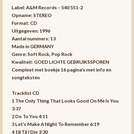
Label: A&M Records – 540 551-2
Opname: STEREO
Format: CD
Uitgegeven: 1996
Aantal nummers: 13
Made in GERMANY
Genre: Soft Rock, Pop Rock
Kwaliteit: GOED LICHTE GEBRUIKSSPOREN
Compleet met boekje 16 pagina’s met info en
songteksten
Tracklist CD
1 The Only Thing That Looks Good On Me Is You
3:37
2 Do To You 4:11
3 Let's Make A Night To Remember 6:19
4 18 Til I Die 3:30