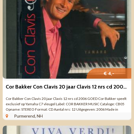
€ 4,-
Cor Bakker Con Clavis 20 jaar Clavis 12 nrs cd 2006 GOED
Cor Bakker Con Clavis 20 jaar Clavis 12 nrs cd 2006 GOED Cor Bakker speelt
exclusief op Yamaha C7 vleugel Label: COR BAKKER MUSIC Cataloge: CB05
Opname: STEREO Format: CD Aantal nrs: 12 Uitgegeven: 2006 Made in
HOLLAND Genre: ORGEL ...
Purmerend, NH