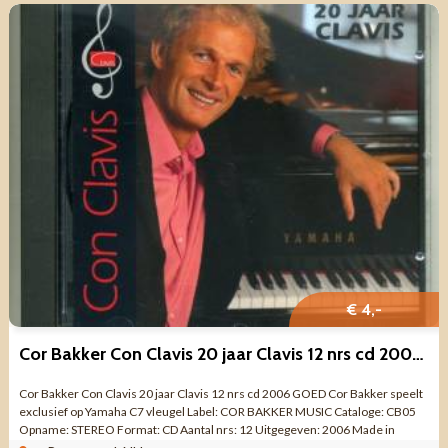
€ 4,-
Cor Bakker Con Clavis 20 jaar Clavis 12 nrs cd 2006 GOED
Cor Bakker Con Clavis 20 jaar Clavis 12 nrs cd 2006 GOED Cor Bakker speelt
exclusief op Yamaha C7 vleugel Label: COR BAKKER MUSIC Cataloge: CB05
Opname: STEREO Format: CD Aantal nrs: 12 Uitgegeven: 2006 Made in
HOLLAND Genre: ...