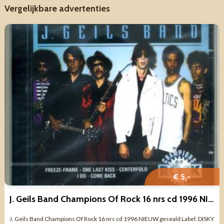
Vergelijkbare advertenties
€ 5,-
J. Geils Band Champions Of Rock 16 nrs cd 1996 NIEUW geseald
J. Geils Band Champions Of Rock 16 nrs cd 1996 NIEUW geseald Label: DISKY