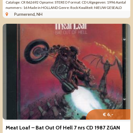
Cataloge: CR 862692 Opname: STEREO Format: CD Uitgegeven: 1996 Aantal
nummers: 16 Made in HOLLAND Genre: Rock Kwaliteit: NIEUW GESEALD
Tracklist CD 1 ...
Purmerend, NH
€ 6,-
Meat Loaf – Bat Out Of Hell 7 nrs CD 1987 ZGAN