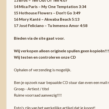
13 Bros – Ten Out Of Ten 4:07
14 Mica Paris – My One Temptation 3:34
15 Hothouse Flowers – Don't Go 3:49
16 Mory Kanté – Akwaba Beach 5:13
17 José Feliciano – Tu Inmenso Amor 4:58
Bieden via de site gaat voor.
Wij verkopen alleen originele spullen geen kopieën!!!
Wij testen en controleren onze CD
Ophalen of verzending is mogelijk.
Ben je opzoek naar bepaalde CD stuur dan even een mail m
Groep - Artiest / titel
Ruime voorraad aanwezig!!!!
Foto's zijn van het werkelijke artikel dat je koopt!