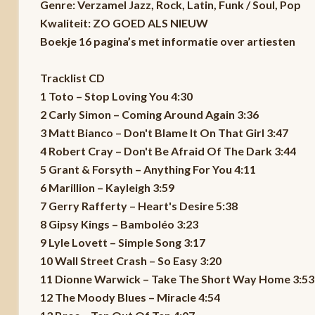
Genre: Verzamel Jazz, Rock, Latin, Funk / Soul, Pop
Kwaliteit: ZO GOED ALS NIEUW
Boekje 16 pagina’s met informatie over artiesten
Tracklist CD
1 Toto – Stop Loving You 4:30
2 Carly Simon – Coming Around Again 3:36
3 Matt Bianco – Don't Blame It On That Girl 3:47
4 Robert Cray – Don't Be Afraid Of The Dark 3:44
5 Grant & Forsyth – Anything For You 4:11
6 Marillion – Kayleigh 3:59
7 Gerry Rafferty – Heart's Desire 5:38
8 Gipsy Kings – Bamboléo 3:23
9 Lyle Lovett – Simple Song 3:17
10 Wall Street Crash – So Easy 3:20
11 Dionne Warwick – Take The Short Way Home 3:53
12 The Moody Blues – Miracle 4:54