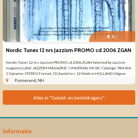
€ 3,-
Nordic Tunes 12 nrs Jazzism PROMO cd 2006 ZGAN
Nordic Tunes 12 nrs Jazzism PROMO cd 2006 ZGAN Selected by Jazzism
magazine Label: JAZZISM MAGAZINE / UNIVERSAL MUSIC Cataloge: 984 436-
1 Opname: STEREO Format: CD Aantal nrs: 12 Made in HOLLAND Uitgave
jaar: 2006 Genre: JAZZ ...
Purmerend, NH
Alles in "Geluid- en beelddragers".
Informatie