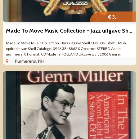
€ 3,-
Made To Move Music Collection - Jazz uitgave Shell CD 2006
Made To Move Music Collection - Jazz uitgave Shell CD 2006 Label: EMI in
opdracht van Shell Cataloge: 0946 3848862 0 Opname: STEREO Aantal
nummers: 8 Format: CD Made in HOLLAND Uitgave jaar: 2006 Genre:
Electronic, Hip Hop, Jazz, ...
Purmerend, NH