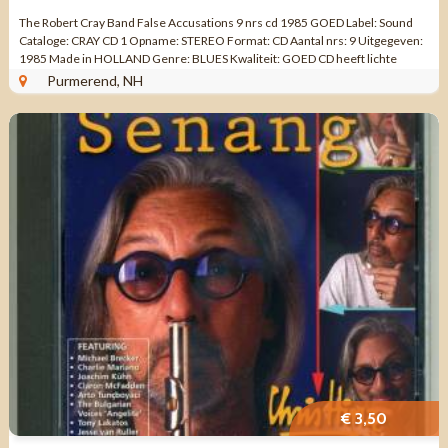
The Robert Cray Band False Accusations 9 nrs cd 1985 GOED Label: Sound
Cataloge: CRAY CD 1 Opname: STEREO Format: CD Aantal nrs: 9 Uitgegeven:
1985 Made in HOLLAND Genre: BLUES Kwaliteit: GOED CD heeft lichte
gebruikssporen die ...
Purmerend, NH
€ 3,50