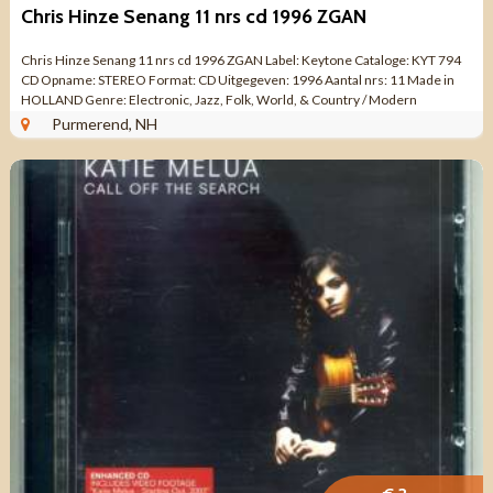
Chris Hinze Senang 11 nrs cd 1996 ZGAN
Chris Hinze Senang 11 nrs cd 1996 ZGAN Label: Keytone Cataloge: KYT 794
CD Opname: STEREO Format: CD Uitgegeven: 1996 Aantal nrs: 11 Made in
HOLLAND Genre: Electronic, Jazz, Folk, World, & Country / Modern
Classical, ...
Purmerend, NH