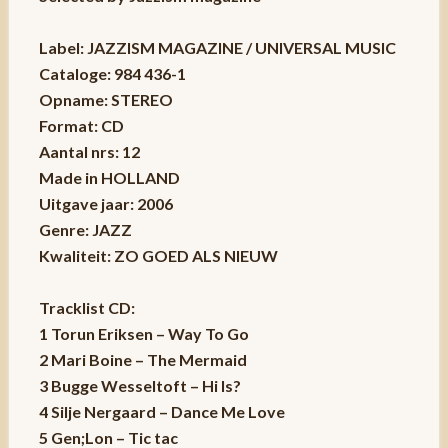
Label: JAZZISM MAGAZINE / UNIVERSAL MUSIC
Cataloge: 984 436-1
Opname: STEREO
Format: CD
Aantal nrs: 12
Made in HOLLAND
Uitgave jaar: 2006
Genre: JAZZ
Kwaliteit: ZO GOED ALS NIEUW
Tracklist CD:
1 Torun Eriksen – Way To Go
2 Mari Boine – The Mermaid
3 Bugge Wesseltoft – Hi Is?
4 Silje Nergaard – Dance Me Love
5 Gen;Lon – Tic tac