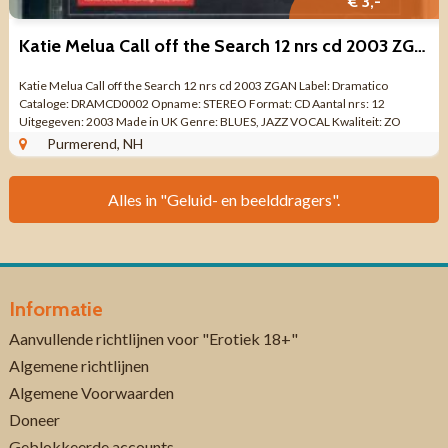
€ 3,-
Katie Melua Call off the Search 12 nrs cd 2003 ZGAN
Katie Melua Call off the Search 12 nrs cd 2003 ZGAN Label: Dramatico
Cataloge: DRAMCD0002 Opname: STEREO Format: CD Aantal nrs: 12
Uitgegeven: 2003 Made in UK Genre: BLUES, JAZZ VOCAL Kwaliteit: ZO
GOED ALS NIEUW Boekje 12 ...
Purmerend, NH
Alles in "Geluid- en beelddragers".
Informatie
Aanvullende richtlijnen voor "Erotiek 18+"
Algemene richtlijnen
Algemene Voorwaarden
Doneer
Geblokkeerde accounts