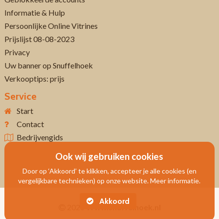
Informatie & Hulp
Persoonlijke Online Vitrines
Prijslijst 08-08-2023
Privacy
Uw banner op Snuffelhoek
Verkooptips: prijs
Service
Start
Contact
Bedrijvengids
Ook wij gebruiken cookies
Door op ‘Akkoord’ te klikken, accepteer je alle cookies (en
vergelijkbare technieken) op onze website. Meer informatie.
Akkoord
2026
Www.snuffelhoek.nl