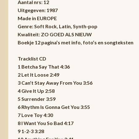
Aantal nrs: 12
Uitgegeven: 1987
Made in EUROPE
Genre: Soft Rock, Latin, Synth-pop
Kwaliteit: ZO GOED ALS NIEUW
Boekje 12 pagina’s met info, foto’s en songteksten
Tracklist CD
1 Betcha Say That 4:36
2 Let It Loose 2:49
3 Can't Stay Away From You 3:56
4 Give It Up 2:58
5 Surrender 3:59
6 Rhythm Is Gonna Get You 3:55
7 Love Toy 4:30
8 I Want You So Bad 4:17
9 1-2-3 3:28