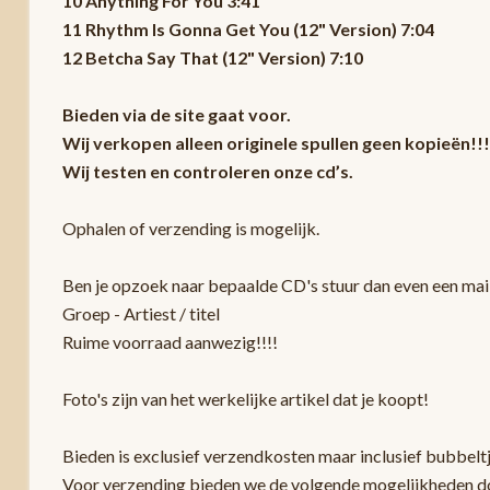
10 Anything For You 3:41
11 Rhythm Is Gonna Get You (12" Version) 7:04
12 Betcha Say That (12" Version) 7:10
Bieden via de site gaat voor.
Wij verkopen alleen originele spullen geen kopieën!!!
Wij testen en controleren onze cd’s.
Ophalen of verzending is mogelijk.
Ben je opzoek naar bepaalde CD's stuur dan even een mail
Groep - Artiest / titel
Ruime voorraad aanwezig!!!!
Foto's zijn van het werkelijke artikel dat je koopt!
Bieden is exclusief verzendkosten maar inclusief bubbelt
Voor verzending bieden we de volgende mogelijkheden d