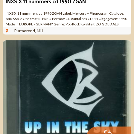
INXS X 11 nummers cd 1990 ZGAN
INXS X 11 nummers cd 1990 ZGAN Label: Mercury ‎– Phonogram Cataloge:
846 668-2 Opname: STEREO Format: CD Aantal nrs CD: 11 Uitgegeven: 1990
Made in EUROPE - GERMANY Genre: Pop Rock Kwaliteit: ZO GOED ALS
NIEUW ...
Purmerend, NH
€ 4,-