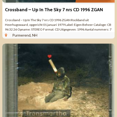
Crossband – Up In The Sky 7 nrs CD 1996 ZGAN
Crossband – Up In The Sky 7 nrs CD 1996 ZGAN Rockband uit
Heerhugowaard, opgericht 01 januari 1979 Label: Eigen Beheer Cataloge: CB
96 32 26 Opname: STEREO Format: CD Uitgegeven: 1996 Aantal nummers: 7
Made in HOLLAND ...
Purmerend, NH