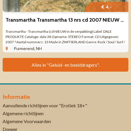
€ 4,-
Transmartha Transmartha 13 nrs cd 2007 NIEUW geseald
Transmartha - Transmartha (cd NIEUW in de verpakking) Label: DALE
PRODUKTE Cataloge: dale 38 Opmame: STEREO Format: CD Uitgegeven:
2007 ? Aantal nummers: 13 Made in ZWITSERLAND Genre: Rock / Soul / Surf /
Pop Kwaliteit: NIEUW IN ...
Purmerend, NH
Alles in "Geluid- en beelddragers".
Informatie
Aanvullende richtlijnen voor "Erotiek 18+"
Algemene richtlijnen
Algemene Voorwaarden
Doneer