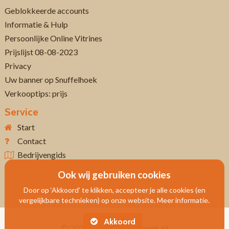
Geblokkeerde accounts
Informatie & Hulp
Persoonlijke Online Vitrines
Prijslijst 08-08-2023
Privacy
Uw banner op Snuffelhoek
Verkooptips: prijs
Service
Start
Contact
Bedrijvengids
Ook wij gebruiken cookies
Door op ‘Akkoord’ te klikken, accepteer je alle cookies (en
vergelijkbare technieken) op onze website. Meer informatie.
Akkoord
2026
Www.snuffelhoek.nl