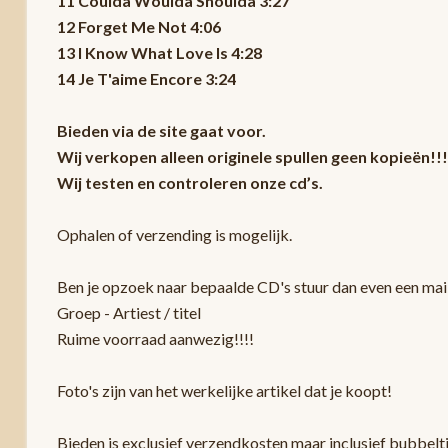
11 Coulda Woulda Shoulda 3:27
12 Forget Me Not 4:06
13 I Know What Love Is 4:28
14 Je T'aime Encore 3:24
Bieden via de site gaat voor.
Wij verkopen alleen originele spullen geen kopieën!!!
Wij testen en controleren onze cd’s.
Ophalen of verzending is mogelijk.
Ben je opzoek naar bepaalde CD's stuur dan even een mail
Groep - Artiest / titel
Ruime voorraad aanwezig!!!!
Foto's zijn van het werkelijke artikel dat je koopt!
Bieden is exclusief verzendkosten maar inclusief bubbelt