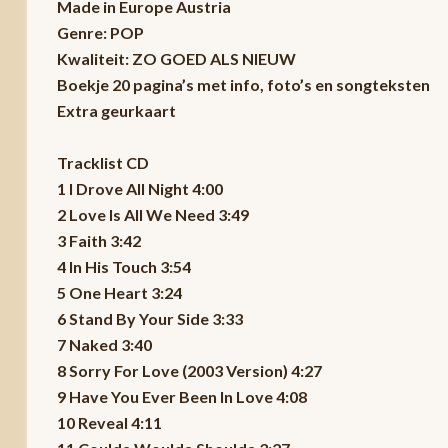
Made in Europe Austria
Genre: POP
Kwaliteit: ZO GOED ALS NIEUW
Boekje 20 pagina’s met info, foto’s en songteksten
Extra geurkaart
Tracklist CD
1 I Drove All Night 4:00
2 Love Is All We Need 3:49
3 Faith 3:42
4 In His Touch 3:54
5 One Heart 3:24
6 Stand By Your Side 3:33
7 Naked 3:40
8 Sorry For Love (2003 Version) 4:27
9 Have You Ever Been In Love 4:08
10 Reveal 4:11