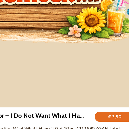
Sinéad O'Connor – I Do Not Want What I Haven't Got 10 nrs CD
€ 3,50
Do Not Want What I Haven't Got 10 nrs CD 1990 ZGAN Label: