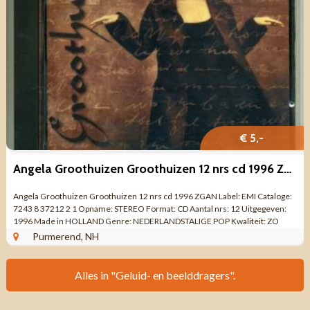
€ 5,-
Angela Groothuizen Groothuizen 12 nrs cd 1996 ZGAN
Angela Groothuizen Groothuizen 12 nrs cd 1996 ZGAN Label: EMI Cataloge:
7243 8 37212 2 1 Opname: STEREO Format: CD Aantal nrs: 12 Uitgegeven:
1996 Made in HOLLAND Genre: NEDERLANDSTALIGE POP Kwaliteit: ZO
GOED ALS NIEUW 12 ...
Purmerend, NH
Alles in "Geluid- en beelddragers".