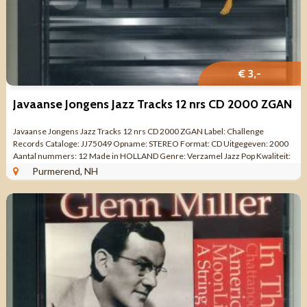
€ 3,-
Javaanse Jongens Jazz Tracks 12 nrs CD 2000 ZGAN
Javaanse Jongens Jazz Tracks 12 nrs CD 2000 ZGAN Label: Challenge
Records Cataloge: JJ75049 Opname: STEREO Format: CD Uitgegeven: 2000
Aantal nummers: 12 Made in HOLLAND Genre: Verzamel Jazz Pop Kwaliteit:
ZO GOED ALS NIEUW ...
Purmerend, NH