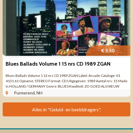
€ 3,50
Blues Ballads Volume 1 15 nrs CD 1989 ZGAN
Blues Ballads Volume 1 12 nrs CD 1989 ZGAN Label: Arcade Cataloge: 01
4131 61 Opname: STEREO Format: CD Uitgegeven: 1989 Aantal nrs: 15 Made
in HOLLAND / GERMANY Genre: BLUES Kwaliteit: ZO GOED ALS NIEUW
Tracklist CD 1 Muddy ...
Purmerend, NH
Alles in "Geluid- en beelddragers".