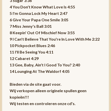
3 Sugar 3:36
4 You Don't Know What Love Is 4:55
5 I'm Gonna Lock My Heart 2:47
6 Give Your Papa One Smile 3:05
7 Miss Jenny's Ball 3:01
8 Keepin' Out Of Mischief Now 3:55
9 I Can't Believe That You're In Love With Me 2:22
10 Pickpocket Blues 2:46
11 I'll Be Seeing You 4:11
12 Cabaret 4:29
13 Gee, Baby, Ain't I Good To You? 2:40
14 Lounging At The Waldorf 4:05
Bieden via de site gaat voor.
Wij verkopen alleen originele spullen geen
kopieën!!!
Wij testen en controleren onze cd’s.