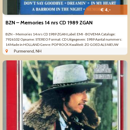
€ 4,-
BZN – Memories 14 nrs CD 1989 ZGAN
BZN – Memories 14 nrs CD 1989 ZGAN Label: EMI - BOVEMA Cataloge:
7926102 Opname: STEREO Format: CD Uitgegeven: 1989 Aantal nummers:
14 Made in HOLLAND Genre: POP ROCK Kwaliteit: ZO GOED ALS NIEUW
Tracklist CD 1 In My ...
Purmerend, NH