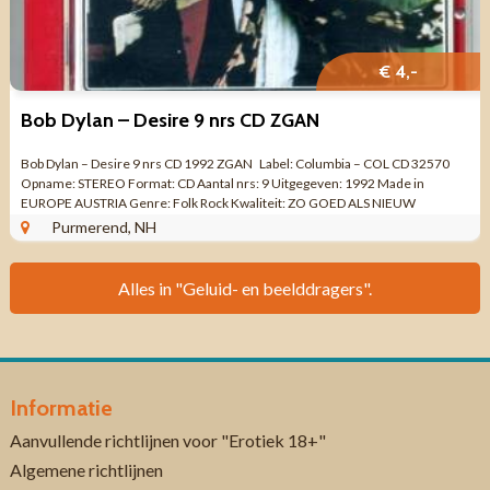
€ 4,-
Bob Dylan – Desire 9 nrs CD ZGAN
Bob Dylan – Desire 9 nrs CD 1992 ZGAN Label: Columbia – COL CD 32570
Opname: STEREO Format: CD Aantal nrs: 9 Uitgegeven: 1992 Made in
EUROPE AUSTRIA Genre: Folk Rock Kwaliteit: ZO GOED ALS NIEUW
Compleet met ...
Purmerend, NH
Alles in "Geluid- en beelddragers".
Informatie
Aanvullende richtlijnen voor "Erotiek 18+"
Algemene richtlijnen