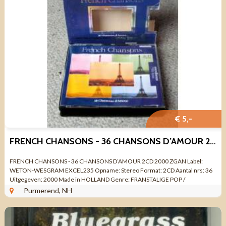
€ 5,-
FRENCH CHANSONS - 36 CHANSONS D’AMOUR 2CD 2000 ZGAN
FRENCH CHANSONS - 36 CHANSONS D’AMOUR 2CD 2000 ZGAN Label:
WETON-WESGRAM EXCEL235 Opname: Stereo Format: 2CD Aantal nrs: 36
Uitgegeven: 2000 Made in HOLLAND Genre: FRANSTALIGE POP /
CHANSONS Kwaliteit ZO GOED ALS NIEUW ...
Purmerend, NH