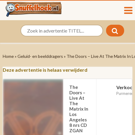
Home
»
Geluid- en beelddragers
» The Doors – Live At The Matrix In 
Deze advertentie is helaas verwijderd
The
Verkoch
Doors –
Purmerend
Live At
The
Matrix In
Los
Angeles
8 nrs CD
ZGAN