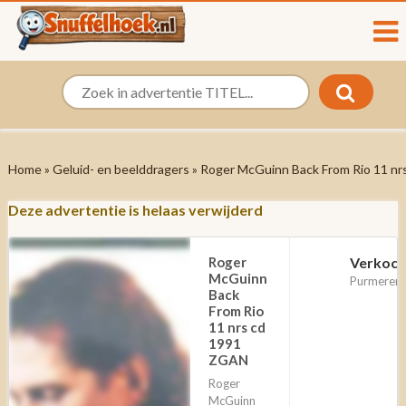
Home
»
Geluid- en beelddragers
» Roger McGuinn Back From Rio 11 n
Deze advertentie is helaas verwijderd
Roger
Verkoch
McGuinn
Purmerend
Back
From Rio
11 nrs cd
1991
ZGAN
Roger
McGuinn