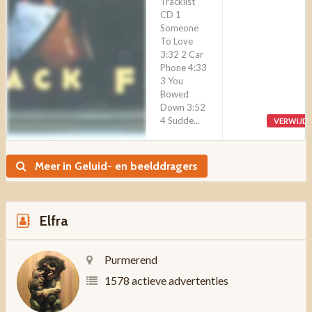
Tracklist
CD 1
Someone
To Love
3:32 2 Car
Phone 4:33
3 You
Bowed
Down 3:52
4 Sudde...
VERWIJD
Meer in Geluid- en beelddragers
Elfra
Purmerend
1578 actieve advertenties