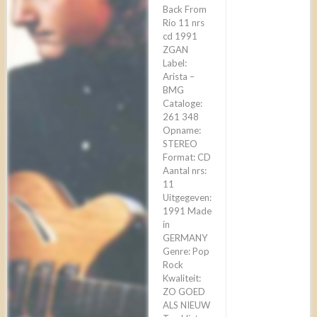
Back From
Rio 11 nrs
cd 1991
ZGAN
Label:
Arista ‎–
BMG
Cataloge:
261 348
Opname:
STEREO
Format: CD
Aantal nrs:
11
Uitgegeven:
1991 Made
in
GERMANY
Genre: Pop
Rock
Kwaliteit:
ZO GOED
ALS NIEUW