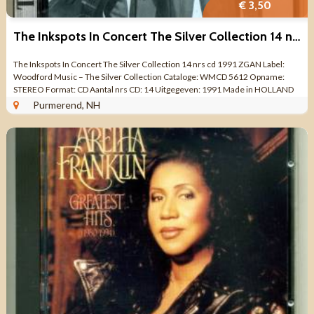
€ 3,50
The Inkspots In Concert The Silver Collection 14 nrs cd ZGAN
The Inkspots In Concert The Silver Collection 14 nrs cd 1991 ZGAN Label:
Woodford Music ‎– The Silver Collection Cataloge: WMCD 5612 Opname:
STEREO Format: CD Aantal nrs CD: 14 Uitgegeven: 1991 Made in HOLLAND
Genre: ...
Purmerend, NH