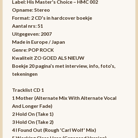
Label: His Master's Choice – HMC 002
Opname: Stereo
Format: 2 CD’s in hardcover boekje
Aantal nrs: 51
Uitgegeven: 2007
Made in Europe / Japan
Genre: POP ROCK
Kwaliteit ZO GOED ALS NIEUW
Boekje 20 pagina’s met interview, info, foto’s,
tekeningen
Tracklist CD 1
1 Mother (Alternate Mix With Alternate Vocal
And Longer Fade)
2 Hold On (Take 1)
3 Hold On (Take 2)
4 I Found Out (Rough 'Carl Wolf' Mix)
5 Working Class Hero (Censored Version)