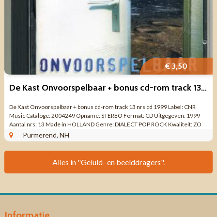
€ 3,50
De Kast Onvoorspelbaar + bonus cd-rom track 13 nrs cd 1999
De Kast Onvoorspelbaar + bonus cd-rom track 13 nrs cd 1999 Label: CNR
Music Cataloge: 2004249 Opname: STEREO Format: CD Uitgegeven: 1999
Aantal nrs: 13 Made in HOLLAND Genre: DIALECT POP ROCK Kwaliteit: ZO
GOED ALS NIEUW Boekje ...
Purmerend, NH
Alles in "Geluid- en beelddragers".
Informatie