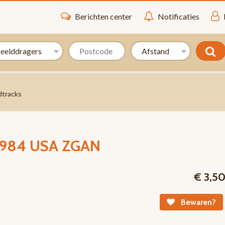
Berichten center
Notificaties
dtracks
 1984 USA ZGAN
€ 3,5
Bewaren?