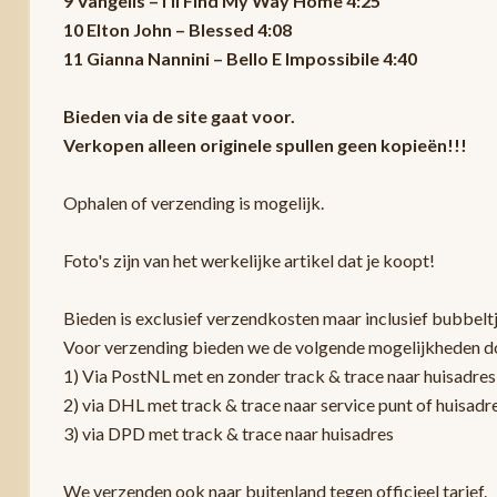
9 Vangelis – I'll Find My Way Home 4:25
10 Elton John – Blessed 4:08
11 Gianna Nannini – Bello E Impossibile 4:40
Bieden via de site gaat voor.
Verkopen alleen originele spullen geen kopieën!!!
Ophalen of verzending is mogelijk.
Foto's zijn van het werkelijke artikel dat je koopt!
Bieden is exclusief verzendkosten maar inclusief bubbelt
Voor verzending bieden we de volgende mogelijkheden d
1) Via PostNL met en zonder track & trace naar huisadres
2) via DHL met track & trace naar service punt of huisadr
3) via DPD met track & trace naar huisadres
We verzenden ook naar buitenland tegen officieel tarief.