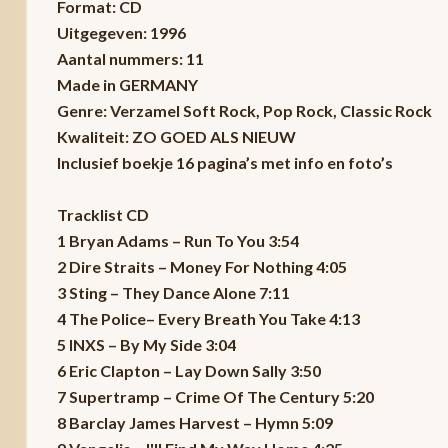
Format: CD
Uitgegeven: 1996
Aantal nummers: 11
Made in GERMANY
Genre: Verzamel Soft Rock, Pop Rock, Classic Rock
Kwaliteit: ZO GOED ALS NIEUW
Inclusief boekje 16 pagina’s met info en foto’s
Tracklist CD
1 Bryan Adams – Run To You 3:54
2 Dire Straits – Money For Nothing 4:05
3 Sting – They Dance Alone 7:11
4 The Police– Every Breath You Take 4:13
5 INXS – By My Side 3:04
6 Eric Clapton – Lay Down Sally 3:50
7 Supertramp – Crime Of The Century 5:20
8 Barclay James Harvest – Hymn 5:09