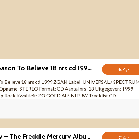
Rod Stewart Reason To Believe 18 nrs cd 1999 ZGAN
€ 4,-
To Believe 18 nrs cd 1999 ZGAN Label: UNIVERSAL / SPECTRU
 Opname: STEREO Format: CD Aantal nrs: 18 Uitgegeven: 1999
op Rock Kwaliteit: ZO GOED ALS NIEUW Tracklist CD ...
Freddie Mercury – The Freddie Mercury Album 11 nrs CD 1992
€ 4,-