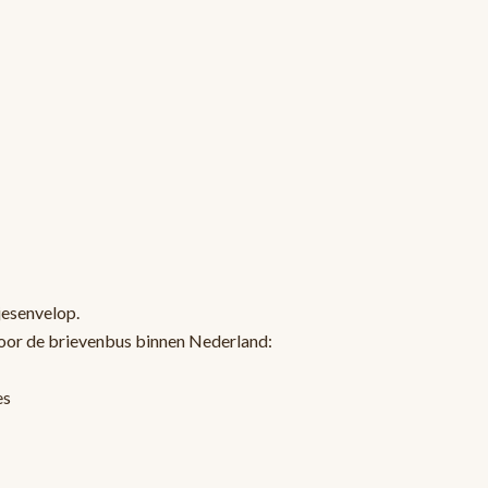
jesenvelop.
oor de brievenbus binnen Nederland:
es