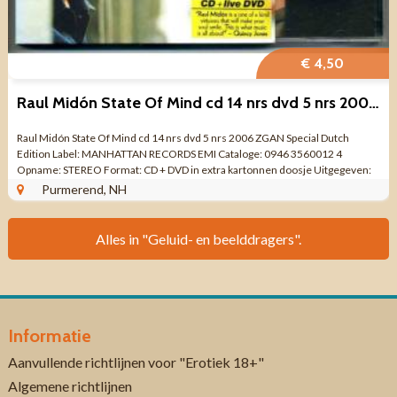
€ 4,50
Raul Midón ‎State Of Mind cd 14 nrs dvd 5 nrs 2006 ZGAN
Raul Midón ‎State Of Mind cd 14 nrs dvd 5 nrs 2006 ZGAN Special Dutch
Edition Label: MANHATTAN RECORDS EMI Cataloge: 0946 3560012 4
Opname: STEREO Format: CD + DVD in extra kartonnen doosje Uitgegeven:
2006 Aantal ...
Purmerend, NH
Alles in "Geluid- en beelddragers".
Informatie
Aanvullende richtlijnen voor "Erotiek 18+"
Algemene richtlijnen