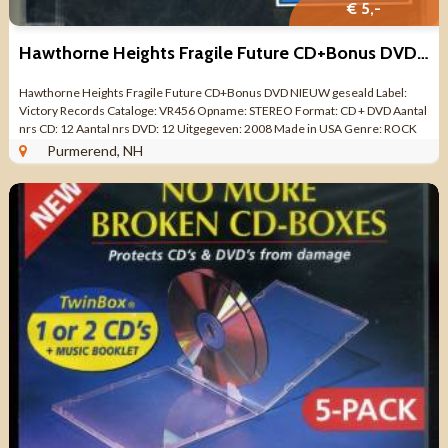
€ 5,-
Hawthorne Heights Fragile Future CD+Bonus DVD NIEUW geseald
Hawthorne Heights Fragile Future CD+Bonus DVD NIEUW geseald Label:
Victory Records Cataloge: VR456 Opname: STEREO Format: CD + DVD Aantal
nrs CD: 12 Aantal nrs DVD: 12 Uitgegeven: 2008 Made in USA Genre: ROCK
Kwaliteit: NIEUW ...
Purmerend, NH