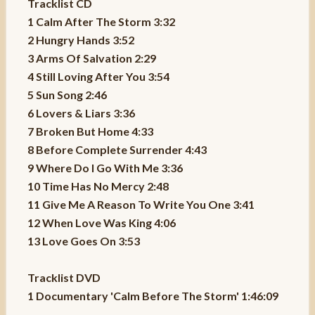
Tracklist CD
1 Calm After The Storm 3:32
2 Hungry Hands 3:52
3 Arms Of Salvation 2:29
4 Still Loving After You 3:54
5 Sun Song 2:46
6 Lovers & Liars 3:36
7 Broken But Home 4:33
8 Before Complete Surrender 4:43
9 Where Do I Go With Me 3:36
10 Time Has No Mercy 2:48
11 Give Me A Reason To Write You One 3:41
12 When Love Was King 4:06
13 Love Goes On 3:53
Tracklist DVD
1 Documentary 'Calm Before The Storm' 1:46:09