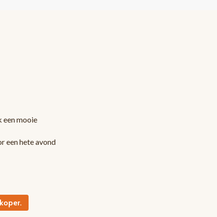
ek een mooie
or een hete avond
koper.