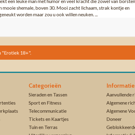
ekt een leuke man met humor en veel kracht die zowel van borste
en mooie shemale, boven 30. Mooi zacht lichaam, strak kontje en
 geneukt worden maar zou u ook willen neuken. ...
n "Erotiek 18+".
Categorieën
Informatie
Sieraden en Tassen
rtenties
Sport en Fitness
Algemene rich
erkplaats
Telecommunicatie
Algemene Vo
n
Tickets en Kaartjes
Doneer
Tuin en Terras
Geblokkeerde