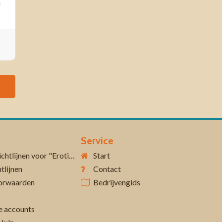
n
Service
Aanvullende richtlijnen voor "Erotiek 18+"
Start
tlijnen
Contact
orwaarden
Bedrijvengids
 accounts