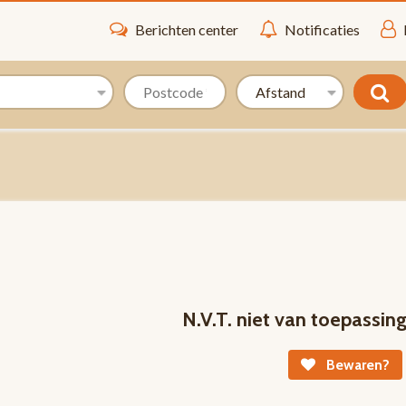
Berichten center
Notificaties
N.V.T. niet van toepassin
Bewaren?