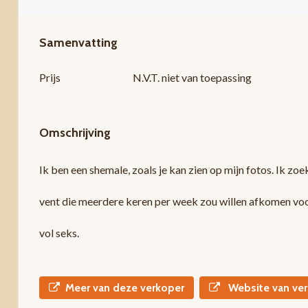
Samenvatting
Prijs
N.V.T. niet van toepassing
Omschrijving
Ik ben een shemale, zoals je kan zien op mijn fotos. Ik zo
vent die meerdere keren per week zou willen afkomen vo
vol seks.
Meer van deze verkoper
Website van ver