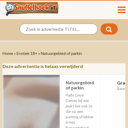
Home
»
Erotiek 18+
» Natuurgebied of parkin
Deze advertentie is helaas verwijderd
Natuurgebied
Grat
of parkin
Barend
Hallo Lieve
Dames bij wie
jeukt het ook zo
die op een
parking of lekker
in het
Natuurgebied