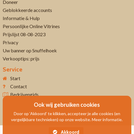
Doneer
Geblokkeerde accounts
Informatie & Hulp
Persoonlijke Online Vitrines
Prijslijst 08-08-2023
Privacy
Uw banner op Snuffelhoek
Verkooptips: prijs
Service
Start
Contact
Bedrijvengids
Ook wij gebruiken cookies
Door op ‘Akkoord’ te klikken, accepteer je alle cookies (en
vergelijkbare technieken) op onze website. Meer informatie.
Akkoord