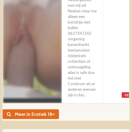
met mij wil
Neuken stuur me
alleen een
berichtje niet
bellen
0637347242
omgeving
barendrecht
heerjansdam
ridderkerk
rotterdam of
ontmaagding
alles is safe doe
het met
Condoom als er
anderen wensen
zijn is dat...
VER
Meer in Erotiek 18+