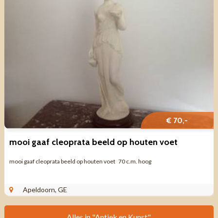
€ 70,-
mooi gaaf cleoprata beeld op houten voet
mooi gaaf cleoprata beeld op houten voet 70 c.m. hoog
Apeldoorn, GE
Alles in "Antiek en Kunst".