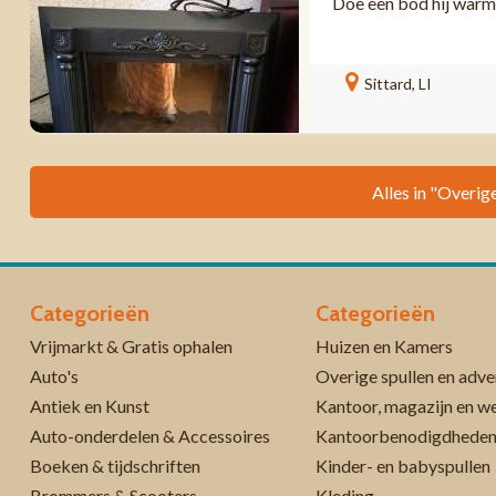
Doe een bod hij warm
Sittard, LI
Alles in "Overige
Categorieën
Categorieën
Vrijmarkt & Gratis ophalen
Huizen en Kamers
Auto's
Overige spullen en adve
Antiek en Kunst
Kantoor, magazijn en w
Auto-onderdelen & Accessoires
Kantoorbenodigdhede
Boeken & tijdschriften
Kinder- en babyspullen
Brommers & Scooters
Kleding