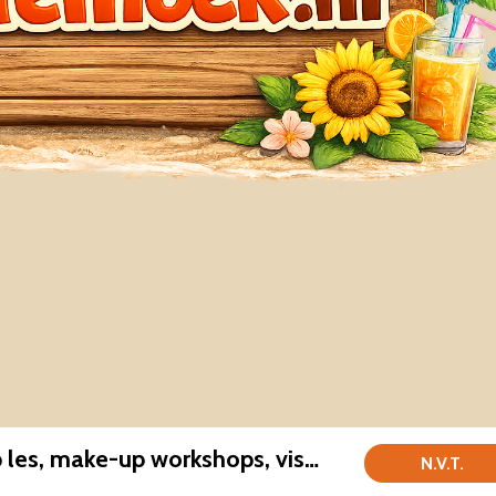
1-op-1 make-up les, make-up workshops, visagie en hairstyling
N.V.T.