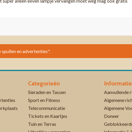
t super alleen eeven lampje vervangen moet weg mag ook gratis
 spullen en advertenties".
Categorieën
Informatie
Sieraden en Tassen
rtenties
Sport en Fitness
Algemene rich
erkplaats
Telecommunicatie
Algemene Vo
n
Tickets en Kaartjes
Doneer
Tuin en Terras
Geblokkeerde
Uiterlijke verzorging
Informatie & 