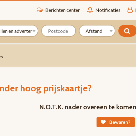
Berichten center
Notificaties
es
nder hoog prijskaartje?
N.O.T.K. nader overeen te kome
Bewaren?