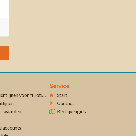
Service
Aanvullende richtlijnen voor "Erotiek 18+"
Start
tlijnen
Contact
orwaarden
Bedrijvengids
 accounts
Hulp