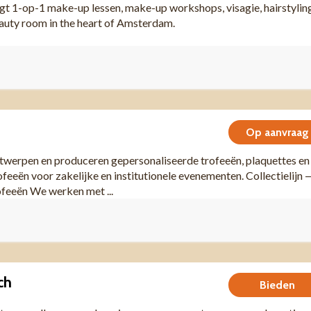
 1-op-1 make-up lessen, make-up workshops, visagie, hairstylin
auty room in the heart of Amsterdam.
Op aanvraag
ntwerpen en produceren gepersonaliseerde trofeeën, plaquettes en
eeën voor zakelijke en institutionele evenementen. Collectielijn 
ofeeën We werken met ...
ch
Bieden