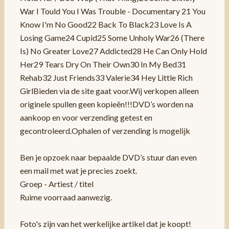
War I Tould You I Was Trouble - Documentary 21 You
Know I'm No Good22 Back To Black23 Love Is A
Losing Game24 Cupid25 Some Unholy War26 (There
Is) No Greater Love27 Addicted28 He Can Only Hold
Her29 Tears Dry On Their Own30 In My Bed31
Rehab32 Just Friends33 Valerie34 Hey Little Rich
GirlBieden via de site gaat voor.Wij verkopen alleen
originele spullen geen kopieën!!!DVD’s worden na
aankoop en voor verzending getest en
gecontroleerd.Ophalen of verzending is mogelijk
Ben je opzoek naar bepaalde DVD’s stuur dan even
een mail met wat je precies zoekt.
Groep - Artiest / titel
Ruime voorraad aanwezig.
Foto's zijn van het werkelijke artikel dat je koopt!