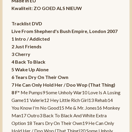
Made in EU
Kwaliteit: ZO GOED ALS NIEUW
Tracklist DVD
Live From Shepherd's Bush Empire, London 2007
1 Intro / Addicted
2 Just Friends
3 Cherry
4 Back To Black
5 Wake Up Alone
6 Tears Dry On Their Own
7 He Can Only Hold Her / Doo Wop (That Thing)
8 F
* Me Pumps9 Some Unholy War10 Love Is A Losing
Game11 Valerie12 Hey Little Rich Girl13 Rehab14
You Know I'm No Good15 Me & Mr. Jones16 Monkey
Man17 Outro3 Back To Black And White Extra
Option 18 Tears Dry On Their Own19 He Can Only
Hold Her / Doo Wop (That Thing)20 Some Unholy