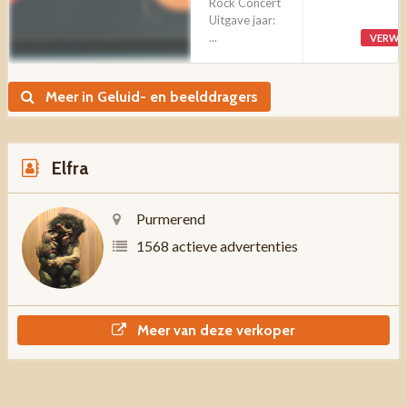
Rock Concert
Uitgave jaar:
...
VERWI
Meer in Geluid- en beelddragers
Elfra
Purmerend
1568 actieve advertenties
Meer van deze verkoper