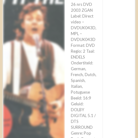
26 nrs DVD
2003 ZGAN
Label: Direct
video –
DVDUK043D,
MPL –
DVDUK043D
Format: DVD
Regio: 2 Taal:
ENDELS
Ondertiteld:
German,
French, Dutch,
Spanish,
Italian,
Potuguese
Beeld: 16:9
Geluid:
DOLBY
DIGITAL 5.1 /
DTS
SURROUND
Genre: Pop