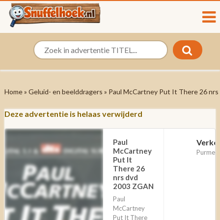
Home
»
Geluid- en beelddragers
» Paul McCartney Put It There 26 nr
Deze advertentie is helaas verwijderd
Paul
Verko
McCartney
Purmere
Put It
There 26
nrs dvd
2003 ZGAN
Paul
McCartney
Put It There