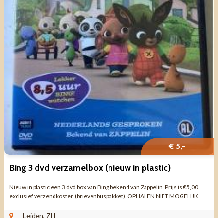
€ 5,-
Bing 3 dvd verzamelbox (nieuw in plastic)
Nieuw in plastic een 3 dvd box van Bing bekend van Zappelin. Prijs is €5,00
exclusief verzendkosten (brievenbuspakket). OPHALEN NIET MOGELIJK
Leiden, ZH