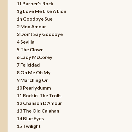
1f Barber's Rock
1g Love Me Like A Lion
1h Goodbye Sue
2 Mon Amour
3 Don't Say Goodbye
4 Sevilla
5 The Clown
6 Lady McCorey
7 Felicidad
8 Oh Me Oh My
9 Marching On
10 Pearlydumm
11 Rockin' The Trolls
12 Chanson D'Amour
13 The Old Calahan
14 Blue Eyes
15 Twilight