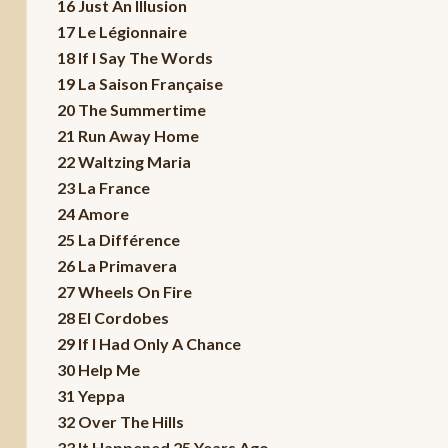
16 Just An Illusion
17 Le Légionnaire
18 If I Say The Words
19 La Saison Française
20 The Summertime
21 Run Away Home
22 Waltzing Maria
23 La France
24 Amore
25 La Différence
26 La Primavera
27 Wheels On Fire
28 El Cordobes
29 If I Had Only A Chance
30 Help Me
31 Yeppa
32 Over The Hills
33 It Happened 25 Years Ago