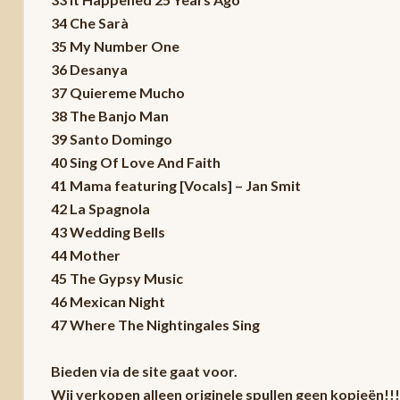
34 Che Sarà
35 My Number One
36 Desanya
37 Quiereme Mucho
38 The Banjo Man
39 Santo Domingo
40 Sing Of Love And Faith
41 Mama featuring [Vocals] – Jan Smit
42 La Spagnola
43 Wedding Bells
44 Mother
45 The Gypsy Music
46 Mexican Night
47 Where The Nightingales Sing
Bieden via de site gaat voor.
Wij verkopen alleen originele spullen geen kopieën!!!