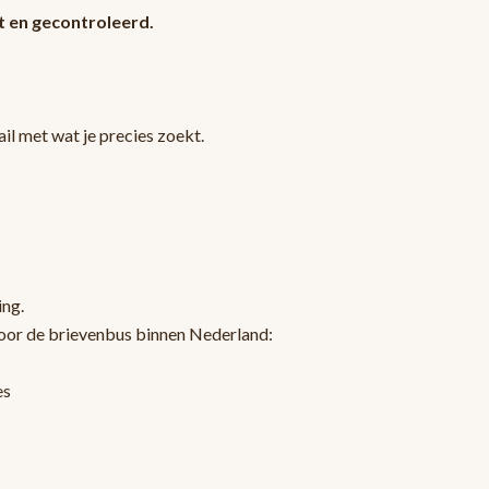
 en gecontroleerd.
l met wat je precies zoekt.
ing.
oor de brievenbus binnen Nederland:
es