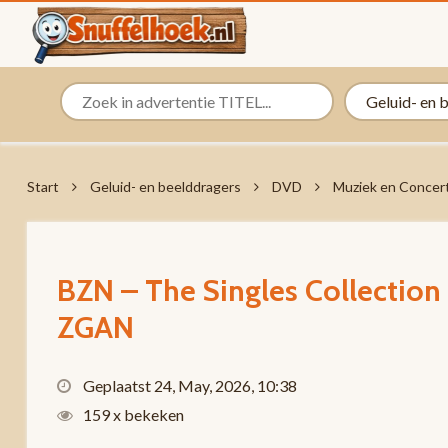
Start
Geluid- en beelddragers
DVD
Muziek en Concer
BZN – The Singles Collectio
ZGAN
Geplaatst 24, May, 2026, 10:38
159 x bekeken