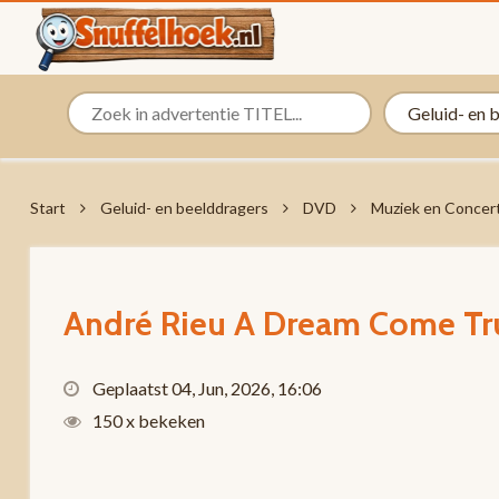
Start
Geluid- en beelddragers
DVD
Muziek en Concer
André Rieu A Dream Come T
Geplaatst 04, Jun, 2026, 16:06
150 x bekeken