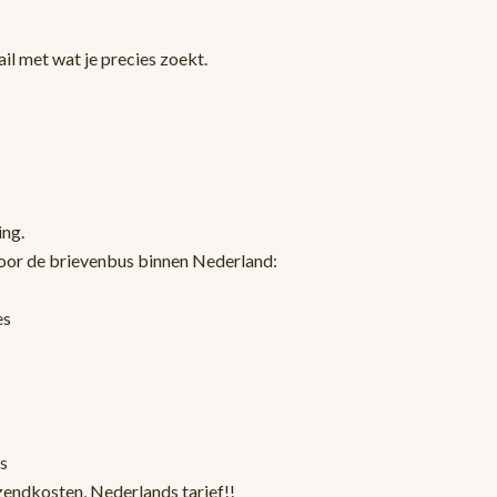
l met wat je precies zoekt.
ing.
oor de brievenbus binnen Nederland:
es
s
zendkosten, Nederlands tarief!!