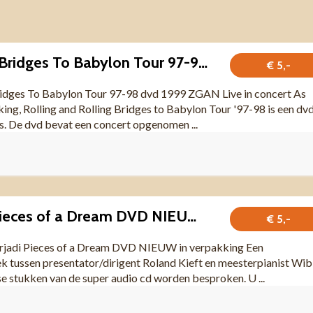
Rolling Stones Bridges To Babylon Tour 97-98 dvd 1999 ZGAN
€ 5,-
ridges To Babylon Tour 97-98 dvd 1999 ZGAN Live in concert As
king, Rolling and Rolling Bridges to Babylon Tour '97-98 is een dv
s. De dvd bevat een concert opgenomen ...
Wibi Soerjadi Pieces of a Dream DVD NIEUW in verpakking
€ 5,-
rjadi Pieces of a Dream DVD NIEUW in verpakking Een
 tussen presentator/dirigent Roland Kieft en meesterpianist Wib
se stukken van de super audio cd worden besproken. U ...