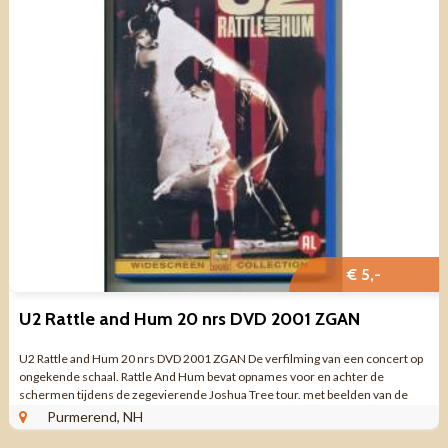
€ 5,-
U2 Rattle and Hum 20 nrs DVD 2001 ZGAN
U2 Rattle and Hum 20 nrs DVD 2001 ZGAN De verfilming van een concert op
ongekende schaal. Rattle And Hum bevat opnames voor en achter de
schermen tijdens de zegevierende Joshua Tree tour. met beelden van de
gigantische kleurrijke ...
Purmerend, NH