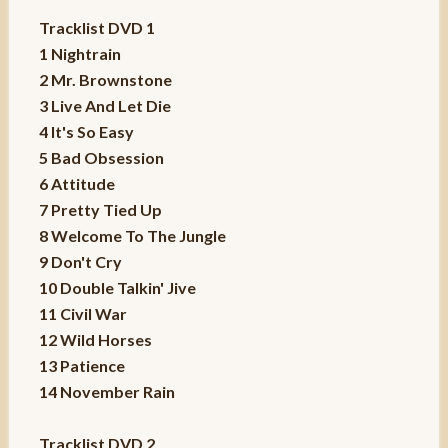
Tracklist DVD 1
1 Nightrain
2 Mr. Brownstone
3 Live And Let Die
4 It's So Easy
5 Bad Obsession
6 Attitude
7 Pretty Tied Up
8 Welcome To The Jungle
9 Don't Cry
10 Double Talkin' Jive
11 Civil War
12 Wild Horses
13 Patience
14 November Rain
Tracklist DVD 2