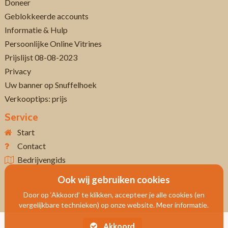
Doneer
Geblokkeerde accounts
Informatie & Hulp
Persoonlijke Online Vitrines
Prijslijst 08-08-2023
Privacy
Uw banner op Snuffelhoek
Verkooptips: prijs
Service
Start
Contact
Bedrijvengids
Ook wij gebruiken cookies
Door op ‘Akkoord’ te klikken, accepteer je alle cookies (en
vergelijkbare technieken) op onze website. Meer informatie.
Akkoord