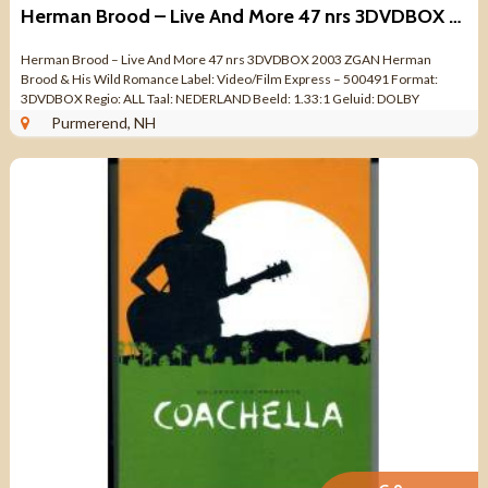
Herman Brood – Live And More 47 nrs 3DVDBOX 2003 ZGAN
Herman Brood – Live And More 47 nrs 3DVDBOX 2003 ZGAN Herman
Brood & His Wild Romance Label: Video/Film Express – 500491 Format:
3DVDBOX Regio: ALL Taal: NEDERLAND Beeld: 1.33:1 Geluid: DOLBY
DIGITAL 2.0 / DOLBY ...
Purmerend, NH