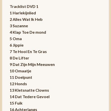
Tracklist DVD 1
1 Harlekijnlied
2 Alles Wat Ik Heb
3 Suzanne
4 Klap Toe De mond
5 Oma
6 Jippie
7 Te Hooi En Te Gras
8 De Lifter
9 Dat Zijn Mijn Meeuwen
10 Omaatje
11 Doelpunt
12 Honds
13 Kletsnatte Clowns
14 Dat Tedere Gevoel
15 Fuik
16 Achterlangs