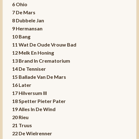
6 Ohio
7 De Mars
8 Dubbele Jan
9 Hermansan
10 Bang
11 Wat De Oude Vrouw Bad
12 Melk En Honing
13 Brand In Crematorium
14 De Tenniser
15 Ballade Van De Mars
16 Later
17 Hilversum III
18 Spetter Pieter Pater
19 Alles In De Wind
20 Rieu
21 Truus
22 De Wielrenner