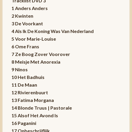
Tracklist DVD 3
1 Anders Anders
2 Kwinten
3 De Voorkant
4 Als Ik De Koning Was Van Nederland
5 Voor Marie-Louise
6 Ome Frans
7 Ze Boog Zover Voorover
8 Meisje Met Anorexia
9 Ninos
10 Het Badhuis
11 De Maan
12 Rivierenbuurt
13 Fatima Morgana
14 Blonde Truus | Pastorale
15 Alsof Het Avond Is
16 Paganini
17 Onbeschrijflijk