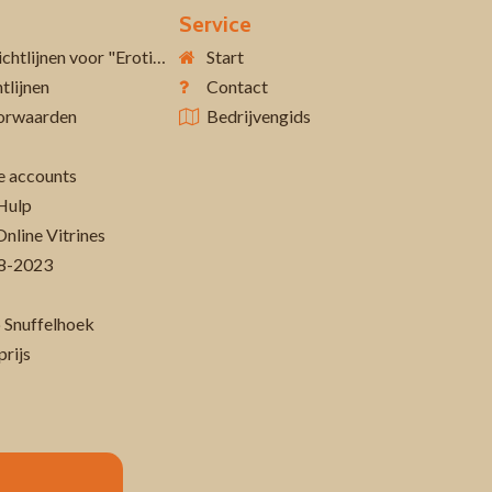
Service
Aanvullende richtlijnen voor "Erotiek 18+"
Start
tlijnen
Contact
orwaarden
Bedrijvengids
 accounts
Hulp
Online Vitrines
-08-2023
 Snuffelhoek
prijs