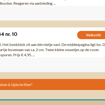
dkosten. Reageren via aanbieding ...
4 nr. 10
Verkocht
t. Het boekblok zit aan één nietje vast. De middenpagina ligt los. 
urtje bovenaan van ca. 2 cm. Twee kleine vouwtjes op de cover.
poren. Prijs € 4,95. ...
eken & tijdschriften".