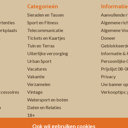
Categorieën
Informatie
Sieraden en Tassen
rtenties
Sport en Fitness
Algemene rich
erkplaats
Telecommunicatie
Algemene Vo
n
Tickets en Kaartjes
Doneer
Tuin en Terras
Geblokkeerde
Uiterlijke verzorging
Informatie & 
Urban Sport
Persoonlijke 
Vacatures
Prijslijst 08
Vakantie
Privacy
Verzamelen
Uw banner op
cessoires
Vintage
Verkooptips: 
Watersport en boten
n
Daten en Relaties
18+
Ook wij gebruiken cookies