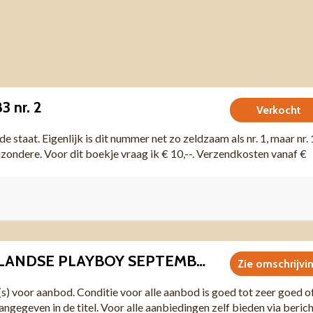
3 nr. 2
Verkocht
de staat. Eigenlijk is dit nummer net zo zeldzaam als nr. 1, maar nr. 
ijzondere. Voor dit boekje vraag ik € 10,--. Verzendkosten vanaf €
P8509 NEDERLANDSE PLAYBOY SEPTEMBER 1985 MET O.A. MADONNA
Zie omschrijvi
(s) voor aanbod. Conditie voor alle aanbod is goed tot zeer goed o
angegeven in de titel. Voor alle aanbiedingen zelf bieden via beric