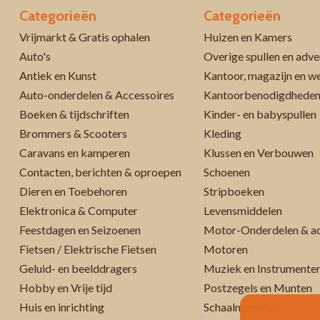
Categorieën
Categorieën
Vrijmarkt & Gratis ophalen
Huizen en Kamers
Auto's
Overige spullen en adve
Antiek en Kunst
Kantoor, magazijn en w
Auto-onderdelen & Accessoires
Kantoorbenodigdhede
Boeken & tijdschriften
Kinder- en babyspullen
Brommers & Scooters
Kleding
Caravans en kamperen
Klussen en Verbouwen
Contacten, berichten & oproepen
Schoenen
Dieren en Toebehoren
Stripboeken
Elektronica & Computer
Levensmiddelen
Feestdagen en Seizoenen
Motor-Onderdelen & ac
Fietsen / Elektrische Fietsen
Motoren
Geluid- en beelddragers
Muziek en Instrumente
Hobby en Vrije tijd
Postzegels en Munten
Huis en inrichting
Schaalmodellen