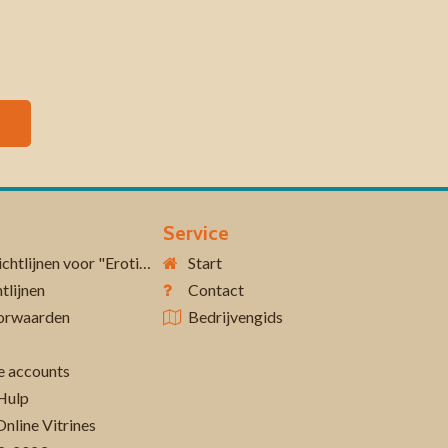
Service
Aanvullende richtlijnen voor "Erotiek 18+"
Start
tlijnen
Contact
orwaarden
Bedrijvengids
 accounts
Hulp
Online Vitrines