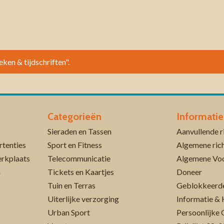
eken & tijdschriften".
Categorieën
Informatie
Sieraden en Tassen
rtenties
Sport en Fitness
Algemene rich
erkplaats
Telecommunicatie
Algemene Vo
n
Tickets en Kaartjes
Doneer
Tuin en Terras
Geblokkeerde
Uiterlijke verzorging
Informatie & 
Urban Sport
Persoonlijke 