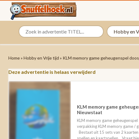
Home
»
Hobby en Vrije tijd
» KLM memory game geheugenspel doosj
Deze advertentie is helaas verwijderd
KLM memory game geheugen
Nieuwstaat
KLM memory game geheugenspel g
verpakking KLM memory game / ge
Bestaat uit 15 sets van 2 kaarte
spellen en kaartspellen. . Vraag hie