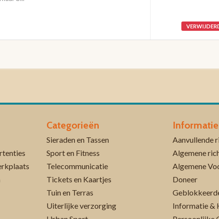
VERWIJDER
Categorieën
Informatie
Sieraden en Tassen
rtenties
Sport en Fitness
Algemene rich
erkplaats
Telecommunicatie
Algemene Vo
n
Tickets en Kaartjes
Doneer
Tuin en Terras
Geblokkeerde
Uiterlijke verzorging
Informatie & 
Urban Sport
Persoonlijke 