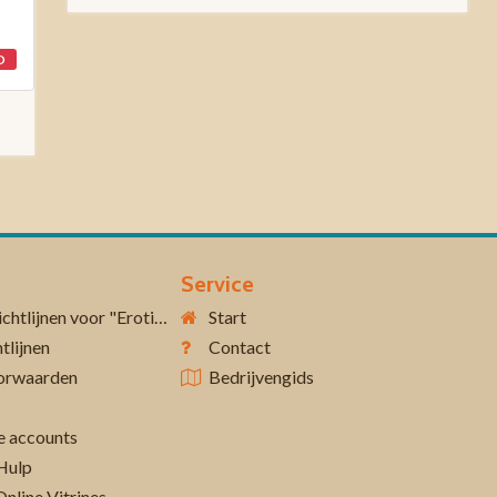
D
Service
Aanvullende richtlijnen voor "Erotiek 18+"
Start
tlijnen
Contact
orwaarden
Bedrijvengids
 accounts
Hulp
Online Vitrines