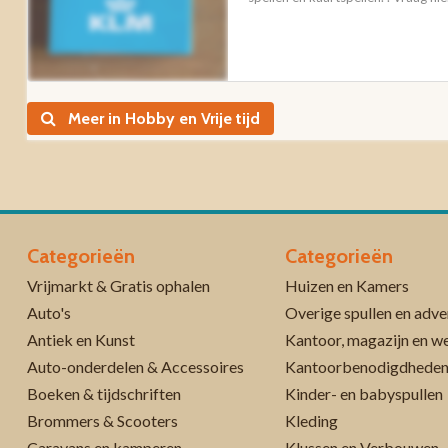
Meer in Hobby en Vrije tijd
Categorieën
Categorieën
Vrijmarkt & Gratis ophalen
Huizen en Kamers
Auto's
Overige spullen en adve
Antiek en Kunst
Kantoor, magazijn en w
Auto-onderdelen & Accessoires
Kantoorbenodigdhede
Boeken & tijdschriften
Kinder- en babyspullen
Brommers & Scooters
Kleding
Caravans en kamperen
Klussen en Verbouwen