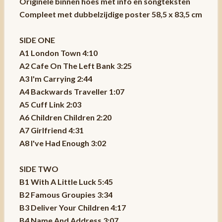
Originele binnen hoes met info en songteksten
Compleet met dubbelzijdige poster 58,5 x 83,5 cm
SIDE ONE
A1 London Town 4:10
A2 Cafe On The Left Bank 3:25
A3 I'm Carrying 2:44
A4 Backwards Traveller 1:07
A5 Cuff Link 2:03
A6 Children Children 2:20
A7 Girlfriend 4:31
A8 I've Had Enough 3:02
SIDE TWO
B1 With A Little Luck 5:45
B2 Famous Groupies 3:34
B3 Deliver Your Children 4:17
B4 Name And Address 3:07