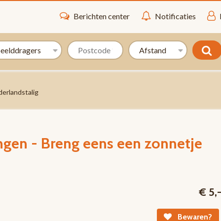
Berichten center
Notificaties
erlandstalig
ngen - Breng eens een zonnetje
€ 5,
Bewaren?