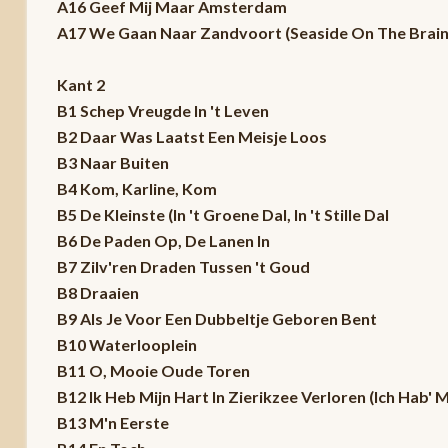
A16 Geef Mij Maar Amsterdam
A17 We Gaan Naar Zandvoort (Seaside On The Brain
Kant 2
B1 Schep Vreugde In 't Leven
B2 Daar Was Laatst Een Meisje Loos
B3 Naar Buiten
B4 Kom, Karline, Kom
B5 De Kleinste (In 't Groene Dal, In 't Stille Dal
B6 De Paden Op, De Lanen In
B7 Zilv'ren Draden Tussen 't Goud
B8 Draaien
B9 Als Je Voor Een Dubbeltje Geboren Bent
B10 Waterlooplein
B11 O, Mooie Oude Toren
B12 Ik Heb Mijn Hart In Zierikzee Verloren (Ich Hab' 
B13 M'n Eerste