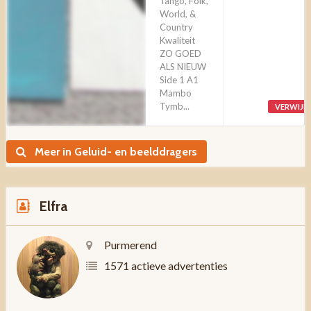
Tango, Folk,
World, &
Country
Kwaliteit
ZO GOED
ALS NIEUW
Side 1 A1
Mambo
Tymb...
VERWIJD
Meer in Geluid- en beelddragers
Elfra
Purmerend
1571 actieve advertenties