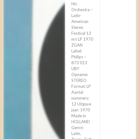
His
Orchestra –
Latin-
American
Stereo
Festival 12
nrs LP 1970
ZGAN
Label:
Philips –
873 013
UBY
Opname:
STEREO
Format: LP
Aantal
nummers:
12 Uitgave
jaar: 1970
Made in
HOLLAND
Genre:
Latin,