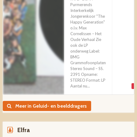
Purmerends
Interkerkelijk
Jongerenkoor "The
Happy Generation"
o.l.v. Max
Cornelissen – Het
Oude Verhaal Zie
ook de LP
onderweg Label:
BMG
Grammofoonplaten
Stereo Sound – SS.
2391 Opname:
STEREO Format: LP
Aantal nu...
V
Meer in Geluid- en beelddragers
Elfra