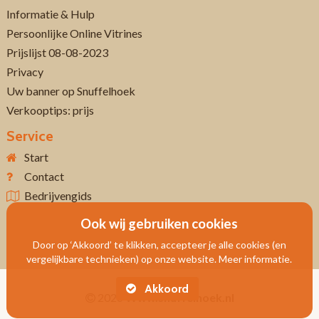
Informatie & Hulp
Persoonlijke Online Vitrines
Prijslijst 08-08-2023
Privacy
Uw banner op Snuffelhoek
Verkooptips: prijs
Service
Start
Contact
Bedrijvengids
Ook wij gebruiken cookies
Door op ‘Akkoord’ te klikken, accepteer je alle cookies (en
vergelijkbare technieken) op onze website. Meer informatie.
Akkoord
2026
Www.snuffelhoek.nl